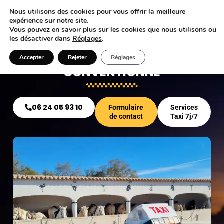
Nous utilisons des cookies pour vous offrir la meilleure
expérience sur notre site.
Nous Contacter
Vous pouvez en savoir plus sur les cookies que nous utilisons ou
les désactiver dans
Réglages
.
TAXI MARSEILLE PROVENCE
Accepter
Rejeter
Réglages
CONVENTIONNÉ
06 24 05 93 10
Formulaire
Services
de contact
Taxi 7j/7