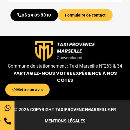
06 24 05 93 10
Formulaire de contact
Commune de stationnement : Taxi Marseille N°263 & 34
PARTAGEZ-NOUS VOTRE EXPÉRIENCE À NOS
CÔTÉS
Mettre un avis
p
© 2026 COPYRIGHT TAXIPROVENCEMARSEILLE.FR
e
MENTIONS LÉGALES